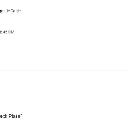
netic Cable
t: 45 CM
Back Plate”