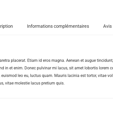
ription
Informations complémentaires
Avis 
aretra placerat. Etiam id eros magna. Aenean et augue tincidunt, l
end in et enim. Donec pulvinar mi lacus, sit amet lobortis lorem c
t, euismod leo eu, luctus quam. Mauris lacinia est tortor, vitae v
s, vitae molestie lacus pretium quis.