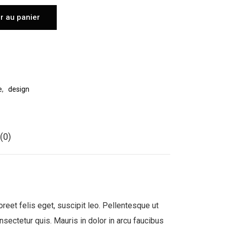
r au panier
e
,
design
(0)
oreet felis eget, suscipit leo. Pellentesque ut
nsectetur quis. Mauris in dolor in arcu faucibus